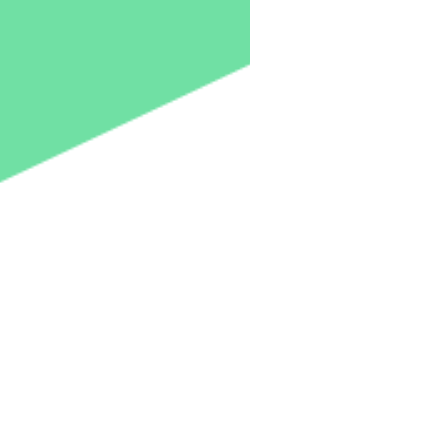
وق
ين وكن اول من يعلم
ات كل يوم..